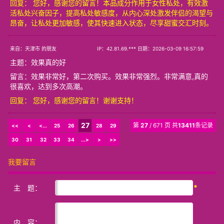
回复： 您好，感谢您的留言！本品成分作用于女性私处，有效激
活私处兴奋因子，提高私处敏感度，从内心深处激发伴侣的渴望与
昂奋，让私处更加敏感，使其快速进入状态，尽享甜蜜交汇时刻。
来自：天津市 的朋友
IP：42.81.69.*** 日期：2026-03-09 16:57:59
主题：
效果真的好
留言：效果非常好，第二次购买。效果非常强烈。非常满意,真的
很喜欢，达到多次高潮。
回复： 您好，感谢您的留言！谢谢支持！
27
第
27
/ 671 页 共
13411
条记录
<<
<
<...
25
26
28
29
30
31
32
33
34
...>
>
>>
我要留言
*
主 题：
内 容：