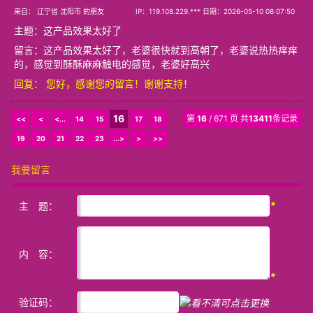
来自： 辽宁省 沈阳市 的朋友
IP：119.108.229.*** 日期：2026-05-10 08:07:50
主题：
这产品效果太好了
留言：这产品效果太好了，老婆很快就到高朝了，老婆说热热痒痒
的，感觉到酥酥麻麻触电的感觉，老婆好高兴
回复： 您好，感谢您的留言！谢谢支持！
16
第
16
/ 671 页 共
13411
条记录
<<
<
<...
14
15
17
18
19
20
21
22
23
...>
>
>>
我要留言
*
主 题：
内 容：
*
验证码：